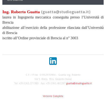
(guatta@studioguatta.it)
Ing. Roberto Guatta
laurea in Ingegneria meccanica conseguita presso l’Università di
Brescia
abilitazione all’esercizio della professione rilasciata dall’Università
di Brescia
iscritto all’Ordine provinciale di Brescia al n° 3003
C.F. / P.Iva: 01952970984 - Guatta Ing. Roberto
Via S. Rocco, 18/a, Gavardo (Italia)
Tel: +39 0365.371380 Fax: +39 0365.482287
guatta@studioguatta.it
Versione Completa